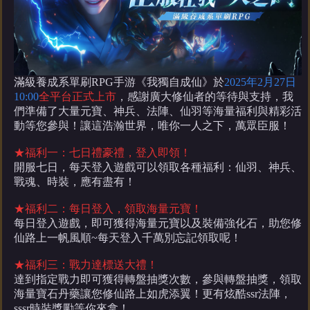
滿級養成系單刷
RPG
手游
《
我獨自成仙
》於
202
5
年
2
月
2
7
日
10:00
全平台正式上市
，感謝廣大
修仙者
的等待與支持，我
們準備了大量
元寶
、
神兵、法陣、仙羽等
海量福利與精彩活
動等您參與！
讓這浩瀚世界，唯你一人之下，萬眾臣服！
★福利一：
七日禮豪禮，登入即領
！
開服七日
，
每天登入遊戲可以領取各種福利：仙羽、神兵、
戰魂、時裝，應有盡有！
★福利二：
每日登入，領取海量元寶
！
每日登入遊戲，即可獲得海量元寶以及裝備強化石，助您修
仙路上一帆風順
~
每天登入千萬別忘記領取呢！
★福利三：
戰力達標送大禮
！
達到指定戰力即可獲得轉盤抽獎次數，參與轉盤抽獎，領取
海量寶石丹藥讓您修仙路上如虎添翼！更有炫酷
ssr法陣，
sssr時裝獎勵等你來拿！