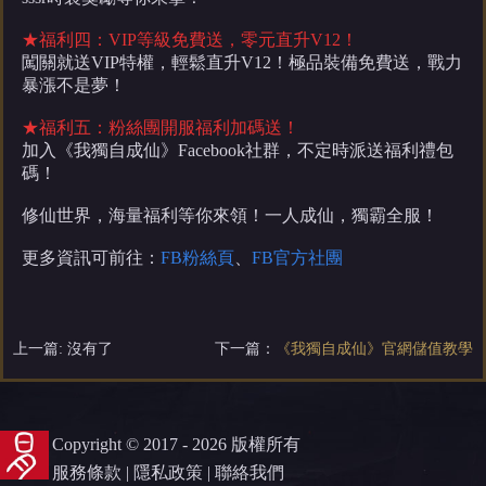
★福利
四
：
VIP等級免費送，零元直升V12！
闖關就送
VIP特權，輕鬆直升V12！極品裝備免費送，戰力
暴漲不是夢！
★福利
五
：粉絲團開服福利加碼送！
加入《
我獨自成仙
》
Facebook社群，
不定時
派送福利禮包
碼！
修仙世界，海量福利等你來領！一人成仙，獨霸全服！
更多資訊可前往：
FB粉絲頁
、
FB官方社團
上一篇: 沒有了
下一篇：
《我獨自成仙》官網儲值教學
Copyright © 2017 - 2026 版權所有
服務條款
|
隱私政策
|
聯絡我們