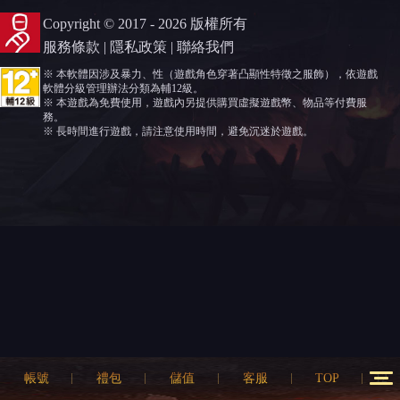
Copyright © 2017 - 2026 版權所有
服務條款
|
隱私政策
|
聯絡我們
※ 本軟體因涉及暴力、性（遊戲角色穿著凸顯性特徵之服飾），依遊戲
軟體分級管理辦法分類為輔12級。
※ 本遊戲為免費使用，遊戲內另提供購買虛擬遊戲幣、物品等付費服
務。
※ 長時間進行遊戲，請注意使用時間，避免沉迷於遊戲。
帳號
禮包
儲值
客服
TOP
12