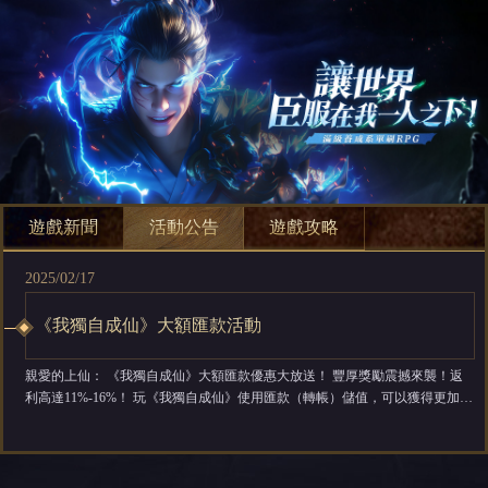
遊戲新聞
活動公告
遊戲攻略
2025/02/17
《我獨自成仙》大額匯款活動
親愛的上仙： 《我獨自成仙》大額匯款優惠大放送！ 豐厚獎勵震撼來襲！返
利高達11%-16%！ 玩《我獨自成仙》使用匯款（轉帳）儲值，可以獲得更加豐
厚的獎勵喔。 您可以透過銀行大額匯款（轉帳）服務進行儲值，客服人員將在
確認您的款項後於一個工作日內為您發放獎勵~ 【支援匯款方式】 「支援付款
方式」 銀行、PayPal匯款轉賬（非官網儲值） ...