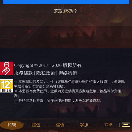
忘記密碼？
Copyright © 2017 - 2026 版權所有
服務條款
|
隱私政策
|
聯絡我們
※ 本軟體因涉及暴力、性（遊戲角色穿著凸顯性特徵之服飾），依遊戲
軟體分級管理辦法分類為輔12級。
※ 本遊戲為免費使用，遊戲內另提供購買虛擬遊戲幣、物品等付費服
務。
※ 長時間進行遊戲，請注意使用時間，避免沉迷於遊戲。
帳號
禮包
儲值
客服
TOP
12